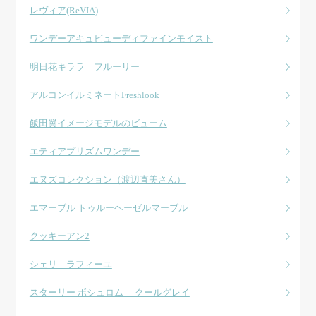
レヴィア(ReVIA)
ワンデーアキュビューディファインモイスト
明日花キララ フルーリー
アルコンイルミネートFreshlook
飯田翼イメージモデルのビューム
エティアプリズムワンデー
エヌズコレクション（渡辺直美さん）
エマーブル トゥルーヘーゼルマーブル
クッキーアン2
シェリ ラフィーユ
スターリー ボシュロム クールグレイ