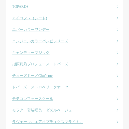
TOPARDS
アイコフレ（シード)
エバーカラーワンデー
エンジェルカラーバンビシリーズ
キャンディーマジック
指原莉乃プロデュース トパーズ
チューズミー／Chu’s me
トパーズ ストロベリークオーツ
モテコンフォースクール
モラク 宮脇咲良 ダズルベージュ
ラヴェール。エアオプティクスブライト。