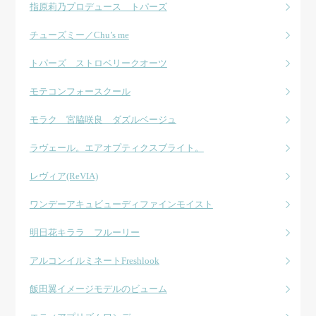
指原莉乃プロデュース トパーズ
チューズミー／Chu’s me
トパーズ ストロベリークオーツ
モテコンフォースクール
モラク 宮脇咲良 ダズルベージュ
ラヴェール。エアオプティクスブライト。
レヴィア(ReVIA)
ワンデーアキュビューディファインモイスト
明日花キララ フルーリー
アルコンイルミネートFreshlook
飯田翼イメージモデルのビューム