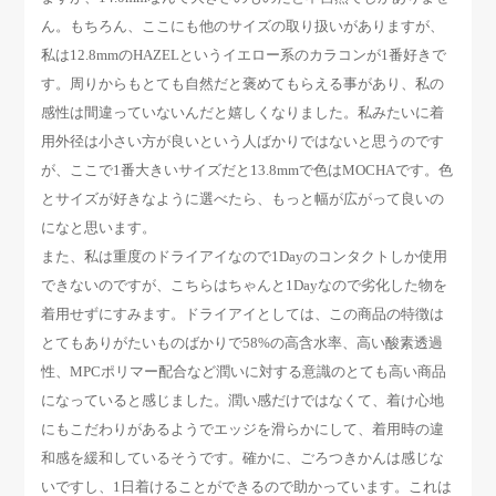
ん。もちろん、ここにも他のサイズの取り扱いがありますが、
私は12.8mmのHAZELというイエロー系のカラコンが1番好きで
す。周りからもとても自然だと褒めてもらえる事があり、私の
感性は間違っていないんだと嬉しくなりました。私みたいに着
用外径は小さい方が良いという人ばかりではないと思うのです
が、ここで1番大きいサイズだと13.8mmで色はMOCHAです。色
とサイズが好きなように選べたら、もっと幅が広がって良いの
になと思います。
また、私は重度のドライアイなので1Dayのコンタクトしか使用
できないのですが、こちらはちゃんと1Dayなので劣化した物を
着用せずにすみます。ドライアイとしては、この商品の特徴は
とてもありがたいものばかりで58%の高含水率、高い酸素透過
性、MPCポリマー配合など潤いに対する意識のとても高い商品
になっていると感じました。潤い感だけではなくて、着け心地
にもこだわりがあるようでエッジを滑らかにして、着用時の違
和感を緩和しているそうです。確かに、ごろつきかんは感じな
いですし、1日着けることができるので助かっています。これは