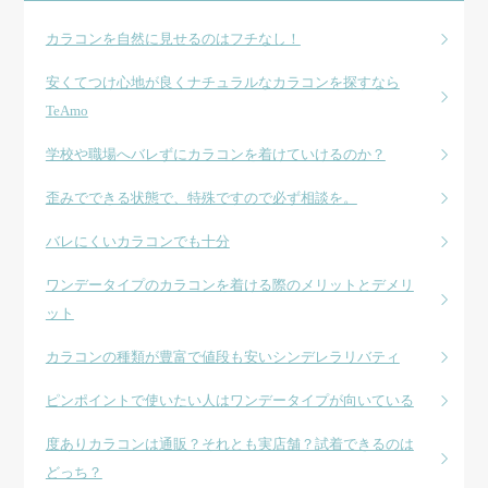
カラコンを自然に見せるのはフチなし！
安くてつけ心地が良くナチュラルなカラコンを探すなら
TeAmo
学校や職場へバレずにカラコンを着けていけるのか？
歪みでできる状態で、特殊ですので必ず相談を。
バレにくいカラコンでも十分
ワンデータイプのカラコンを着ける際のメリットとデメリ
ット
カラコンの種類が豊富で値段も安いシンデレラリバティ
ピンポイントで使いたい人はワンデータイプが向いている
度ありカラコンは通販？それとも実店舗？試着できるのは
どっち？