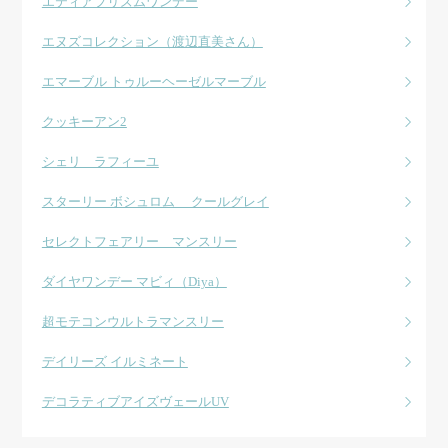
エティアプリズムワンデー
エヌズコレクション（渡辺直美さん）
エマーブル トゥルーヘーゼルマーブル
クッキーアン2
シェリ ラフィーユ
スターリー ボシュロム クールグレイ
セレクトフェアリー マンスリー
ダイヤワンデー マビィ（Diya）
超モテコンウルトラマンスリー
デイリーズ イルミネート
デコラティブアイズヴェールUV