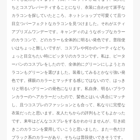
ちとコスプレパーティすることになり、衣装に合わせて派手な
カラコンを探していたところ、ネットショップで可愛くて且つ
目立つパーフェクトなカラコンを見つけました。それがエティ
アプリズムワンデーです。キャンディのようなポップなカラー
のカラコンで、どのカラーも全体的に明るい発色です。普段使
いはちょっと難しいですが、コスプレや何かのパーティなどち
ょっと目立ちたい時にピッタリのカラコンです。私は、ピータ
ーパンのコスプレをしたので、全体的にグリーンにしようとカ
ラコンもグリーンを選びました。装着してみるとかなり強い発
色です。裸眼のカラーとマッチする感じではないので、はっき
りと明るいグリーンの発色になります。私自身、明るいブラウ
ンカラーのヘアカラーだったので、髪色とはいい具合にマッチ
し、且つコスプレのファッションとも合って、私なりに完璧な
衣装だったと思います。友人たちからの評判もとてもよかった
です。来年はどんなコスプレをするかわかりませんが、引き続
きこのカラコンを愛用していこうと思いました。また一色だけ
ブラック系のカラーがあり、そちらは普段使いできそうです。