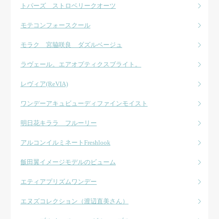
トパーズ ストロベリークオーツ
モテコンフォースクール
モラク 宮脇咲良 ダズルベージュ
ラヴェール。エアオプティクスブライト。
レヴィア(ReVIA)
ワンデーアキュビューディファインモイスト
明日花キララ フルーリー
アルコンイルミネートFreshlook
飯田翼イメージモデルのビューム
エティアプリズムワンデー
エヌズコレクション（渡辺直美さん）