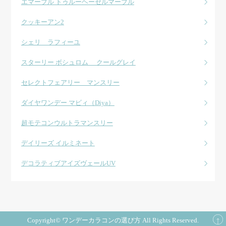
エマーブル トゥルーヘーゼルマーブル
クッキーアン2
シェリ ラフィーユ
スターリー ボシュロム クールグレイ
セレクトフェアリー マンスリー
ダイヤワンデー マビィ（Diya）
超モテコンウルトラマンスリー
デイリーズ イルミネート
デコラティブアイズヴェールUV
Copyright© ワンデーカラコンの選び方 All Rights Reserved.