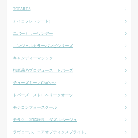
TOPARDS
アイコフレ（シード)
エバーカラーワンデー
エンジェルカラーバンビシリーズ
キャンディーマジック
指原莉乃プロデュース トパーズ
チューズミー／Chu’s me
トパーズ ストロベリークオーツ
モテコンフォースクール
モラク 宮脇咲良 ダズルベージュ
ラヴェール。エアオプティクスブライト。