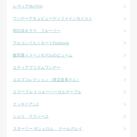
レヴィア(ReVIA)
ワンデーアキュビューディファインモイスト
明日花キララ フルーリー
アルコンイルミネートFreshlook
飯田翼イメージモデルのビューム
エティアプリズムワンデー
エヌズコレクション（渡辺直美さん）
エマーブル トゥルーヘーゼルマーブル
クッキーアン2
シェリ ラフィーユ
スターリー ボシュロム クールグレイ